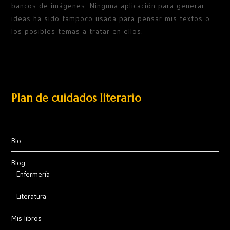
bancos de imágenes. Ninguna aplicación para generar
ideas ha sido tampoco usada para pensar mis textos o
los posibles temas a tratar en ellos.
Plan de cuidados literario
Bio
Blog
Enfermería
Literatura
Mis libros