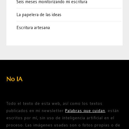
Seis meses monitorizando mi escritura
La papelera de las ideas
Escritura artesana
No IA
Todo el texto de esta web, así como los textos
publicados en mi newsletter
Palabras que cuidan
, están
escritos por mí, sin uso de inteligencia artificial en el
proceso. Las imágenes usadas son o fotos propias o de