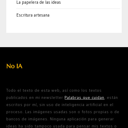
La papelera de las ideas
Escritura artesana
No IA
Todo el texto de esta web, así como los textos
publicados en mi newsletter
Palabras que cuidan
, están
escritos por mí, sin uso de inteligencia artificial en el
proceso. Las imágenes usadas son o fotos propias o de
bancos de imágenes. Ninguna aplicación para generar
ideas ha sido tampoco usada para pensar mis textos o