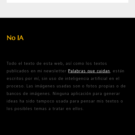
No IA
Todo el texto de esta web, así como los textos
publicados en mi newsletter
Palabras que cuidan
, están
escritos por mí, sin uso de inteligencia artificial en el
proceso. Las imágenes usadas son o fotos propias o de
bancos de imágenes. Ninguna aplicación para generar
ideas ha sido tampoco usada para pensar mis textos o
los posibles temas a tratar en ellos.