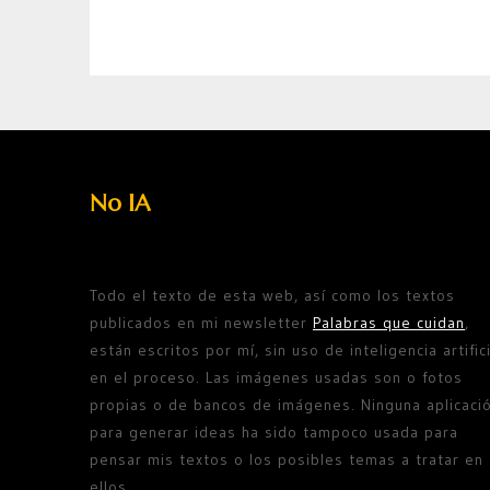
No IA
Todo el texto de esta web, así como los textos
publicados en mi newsletter
Palabras que cuidan
,
están escritos por mí, sin uso de inteligencia artifici
en el proceso. Las imágenes usadas son o fotos
propias o de bancos de imágenes. Ninguna aplicaci
para generar ideas ha sido tampoco usada para
pensar mis textos o los posibles temas a tratar en
ellos.