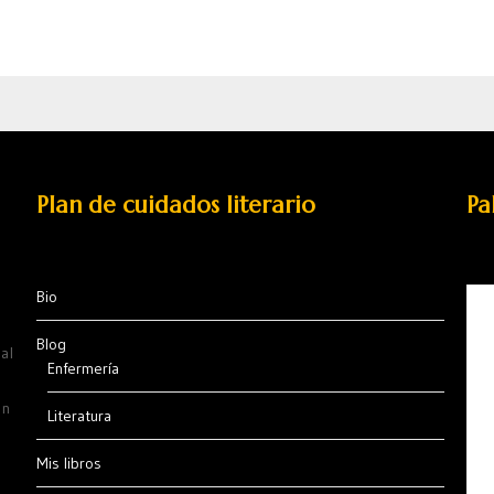
Plan de cuidados literario
Pa
Bio
Blog
al
Enfermería
ón
Literatura
Mis libros