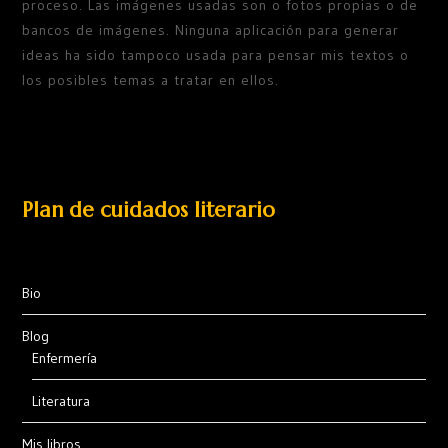
proceso. Las imágenes usadas son o fotos propias o de
bancos de imágenes. Ninguna aplicación para generar
ideas ha sido tampoco usada para pensar mis textos o
los posibles temas a tratar en ellos.
Plan de cuidados literario
Bio
Blog
Enfermería
Literatura
Mis libros