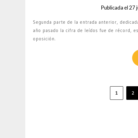
Publicada el
27 
Segunda parte de la entrada anterior, dedicada
año pasado la cifra de leídos fue de récord, e
oposición.
Paginación
1
2
de
entradas