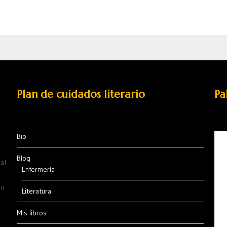
Plan de cuidados literario
Pa
Bio
Blog
al
Enfermería
ón
Literatura
Mis libros