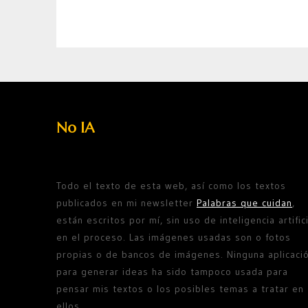
No IA
Todo el texto de esta web, así como los textos
publicados en mi newsletter
Palabras que cuidan
,
están escritos por mí, sin uso de inteligencia artifici
en el proceso. Las imágenes usadas son o fotos
propias o de bancos de imágenes. Ninguna aplicaci
para generar ideas ha sido tampoco usada para
pensar mis textos o los posibles temas a tratar en
ellos.