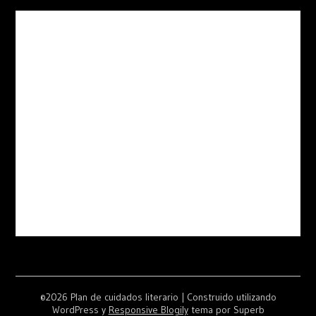
©2026 Plan de cuidados literario
| Construido utilizando
WordPress y
Responsive Blogily
tema por Superb