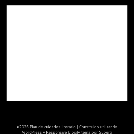
©2026 Plan de cuidados literario
| Construido utilizando
WordPress y
Responsive Blogily
tema por Superb