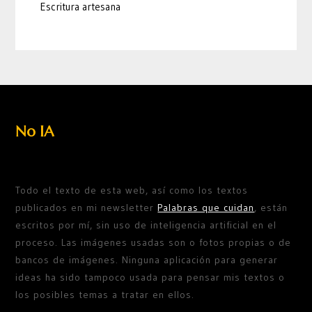
Escritura artesana
No IA
Todo el texto de esta web, así como los textos
publicados en mi newsletter
Palabras que cuidan
, están
escritos por mí, sin uso de inteligencia artificial en el
proceso. Las imágenes usadas son o fotos propias o de
bancos de imágenes. Ninguna aplicación para generar
ideas ha sido tampoco usada para pensar mis textos o
los posibles temas a tratar en ellos.