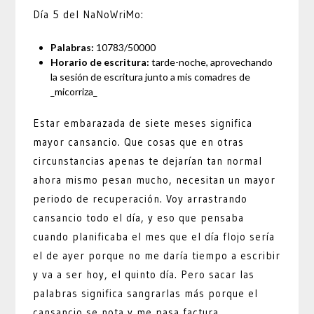
Día 5 del NaNoWriMo:
Palabras:
10783/50000
Horario de escritura:
tarde-noche, aprovechando
la sesión de escritura junto a mis comadres de
_micorriza_
Estar embarazada de siete meses significa
mayor cansancio. Que cosas que en otras
circunstancias apenas te dejarían tan normal
ahora mismo pesan mucho, necesitan un mayor
periodo de recuperación. Voy arrastrando
cansancio todo el día, y eso que pensaba
cuando planificaba el mes que el día flojo sería
el de ayer porque no me daría tiempo a escribir
y va a ser hoy, el quinto día. Pero sacar las
palabras significa sangrarlas más porque el
cansancio se nota y me pasa factura.