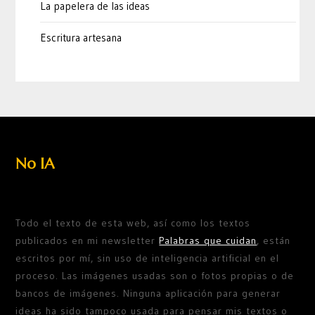
La papelera de las ideas
Escritura artesana
No IA
Todo el texto de esta web, así como los textos
publicados en mi newsletter
Palabras que cuidan
, están
escritos por mí, sin uso de inteligencia artificial en el
proceso. Las imágenes usadas son o fotos propias o de
bancos de imágenes. Ninguna aplicación para generar
ideas ha sido tampoco usada para pensar mis textos o