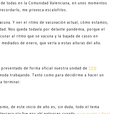
r de todas en la Comunidad Valenciana, en unos momentos
 recordarlo, me provoca escalofríos.
acuna. Y ver el ritmo de vacunación actual, cómo estamos,
idad. Nos queda todavía por delante pandemia, porque el
cunar al ritmo que se vacuna y la bajada de casos en
 mediados de enero, que vería a estas alturas del año.
presentado de forma oficial nuestra unidad de
TPH
ómoda trabajando. Tanto como para decidirme a hacer un
a terminar.
imo, de este inicio de año es, sin duda, todo el tema
a tercera ola fue por ahí entonces cuando
puse punto y final