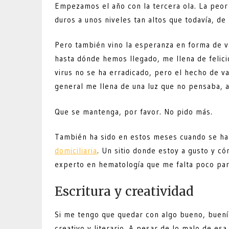
Empezamos el año con la tercera ola. La peo
duros a unos niveles tan altos que todavía, de
Pero también vino la esperanza en forma de v
hasta dónde hemos llegado, me llena de felic
virus no se ha erradicado, pero el hecho de va
general me llena de una luz que no pensaba, a
Que se mantenga, por favor. No pido más.
También ha sido en estos meses cuando se ha 
domiciliaria
. Un sitio donde estoy a gusto y c
experto en hematología que me falta poco par
Escritura y creatividad
Si me tengo que quedar con algo bueno, buenís
creativo y literario. A pesar de lo malo de es