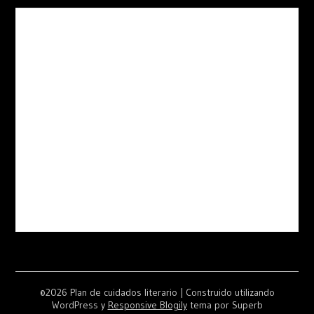
©2026 Plan de cuidados literario
| Construido utilizando
WordPress y
Responsive Blogily
tema por Superb