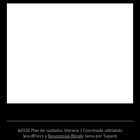
©2026 Plan de cuidados literario
| Construido utilizando
WordPress y
Responsive Blogily
tema por Superb