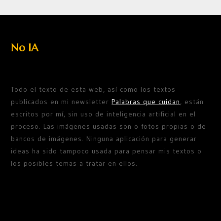
No IA
Todo el texto de esta web, así como los textos
publicados en mi newsletter
Palabras que cuidan
, están
escritos por mí, sin uso de inteligencia artificial en el
proceso. Las imágenes usadas son o fotos propias o de
bancos de imágenes. Ninguna aplicación para generar
ideas ha sido tampoco usada para pensar mis textos o
los posibles temas a tratar en ellos.