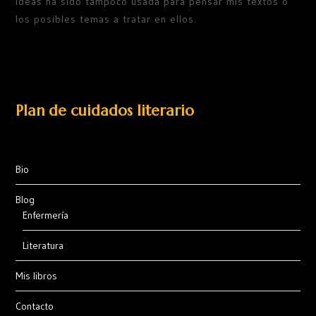
ideas ha sido tampoco usada para pensar mis textos o
los posibles temas a tratar en ellos.
Plan de cuidados literario
Bio
Blog
Enfermería
Literatura
Mis libros
Contacto