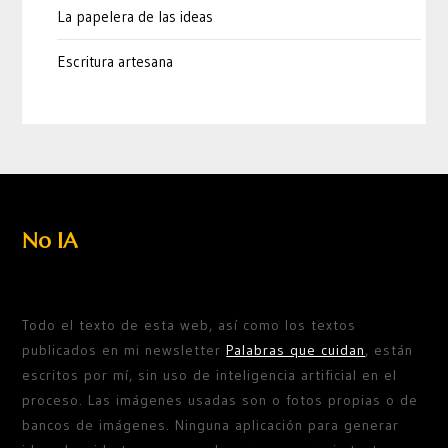
La papelera de las ideas
Escritura artesana
No IA
Todo el texto de esta web, así como los textos
publicados en mi newsletter
Palabras que cuidan
, están
escritos por mí, sin uso de inteligencia artificial en el
proceso. Las imágenes usadas son o fotos propias o de
bancos de imágenes. Ninguna aplicación para generar