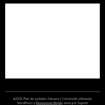
©2026 Plan de cuidados literario
| Construido utilizando
WordPress y
Responsive Blogily
tema por Superb