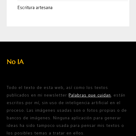
Escritura artesana
No IA
Todo el texto de esta web, así como los textos
publicados en mi newsletter
Palabras que cuidan
, están
escritos por mí, sin uso de inteligencia artificial en el
proceso. Las imágenes usadas son o fotos propias o de
bancos de imágenes. Ninguna aplicación para generar
ideas ha sido tampoco usada para pensar mis textos o
los posibles temas a tratar en ellos.